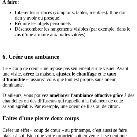
À faire :
Libérer les surfaces (comptoirs, tables, meubles). Il ne doit
rien y avoir ou presque!
Réduire les objets personnels
Désencombrer les rangements visibles (par exemple, dans le
cas d’une armoire aux portes vitrées)
6. Créer une ambiance
Le « coup de cœur » ne repose pas seulement sur le visuel. Avant
une visite,
aérez
la maison,
ajustez le chauffage
et le
taux
d’humidité
et assurez-vous que tout est propre, sans odeur
dominante.
D’ailleurs, vous pouvez
améliorer l’ambiance olfactive
grâce à des
chandelles ou des diffuseurs qui rappellent la fraicheur de cette
saison agréable. Par exemple, une odeur de lilas ou de citron.
Faites d’une pierre deux coups
Créer un effet « coup de cœur » au printemps, c’est aussi se faire
plaisir à soi. Bien que votre propriété soit en vente, il se peut que